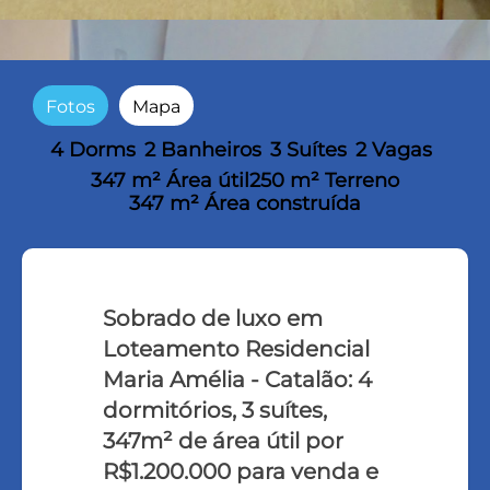
Fotos
Mapa
4 Dorms
2 Banheiros
3 Suítes
2 Vagas
347 m² Área útil
250 m² Terreno
347 m² Área construída
Sobrado de luxo em
Loteamento Residencial
Maria Amélia - Catalão: 4
dormitórios, 3 suítes,
347m² de área útil por
R$1.200.000 para venda e