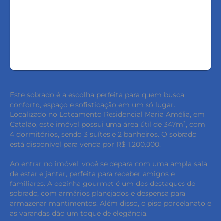
FALE COM O CORRETOR
AGENDAR UMA VISITA
Este sobrado é a escolha perfeita para quem busca
conforto, espaço e sofisticação em um só lugar.
Localizado no Loteamento Residencial Maria Amélia, em
Catalão, este imóvel possui uma área útil de 347m², com
4 dormitórios, sendo 3 suítes e 2 banheiros. O sobrado
está disponível para venda por R$ 1.200.000.
Ao entrar no imóvel, você se depara com uma ampla sala
de estar e jantar, perfeita para receber amigos e
familiares. A cozinha gourmet é um dos destaques do
sobrado, com armários planejados e despensa para
armazenar mantimentos. Além disso, o piso porcelanato e
as varandas dão um toque de elegância.