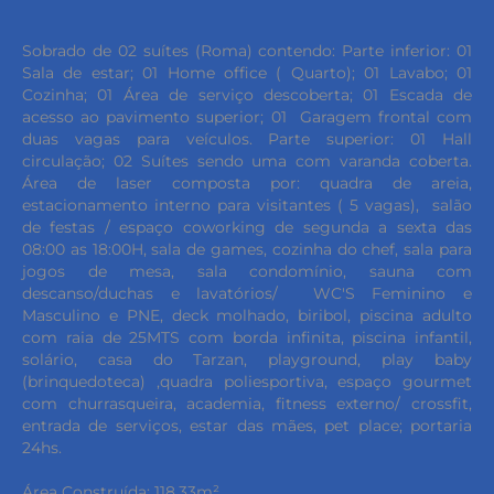
Sobrado de 02 suítes (Roma) contendo: Parte inferior: 01
Sala de estar; 01 Home office ( Quarto); 01 Lavabo; 01
Cozinha; 01 Área de serviço descoberta; 01 Escada de
acesso ao pavimento superior; 01 Garagem frontal com
duas vagas para veículos. Parte superior: 01 Hall
circulação; 02 Suítes sendo uma com varanda coberta.
Área de laser composta por: quadra de areia,
estacionamento interno para visitantes ( 5 vagas), salão
de festas / espaço coworking de segunda a sexta das
08:00 as 18:00H, sala de games, cozinha do chef, sala para
jogos de mesa, sala condomínio, sauna com
descanso/duchas e lavatórios/ WC'S Feminino e
Masculino e PNE, deck molhado, biribol, piscina adulto
com raia de 25MTS com borda infinita, piscina infantil,
solário, casa do Tarzan, playground, play baby
(brinquedoteca) ,quadra poliesportiva, espaço gourmet
com churrasqueira, academia, fitness externo/ crossfit,
entrada de serviços, estar das mães, pet place; portaria
24hs.
Área Construída: 118,33m²