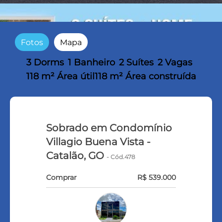
Fotos
Mapa
3 Dorms
1 Banheiro
2 Suítes
2 Vagas
118 m² Área útil
118 m² Área construída
Sobrado em Condomínio
Villagio Buena Vista -
Catalão, GO
- Cód.478
Comprar
R$ 539.000