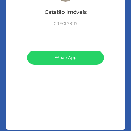
Catalão Imóveis
CRECI 29117
VEJA TODOS MEUS IMÓVEIS (14)
WhatsApp
LIGAR
FALE COM O CORRETOR
AGENDAR UMA VISITA