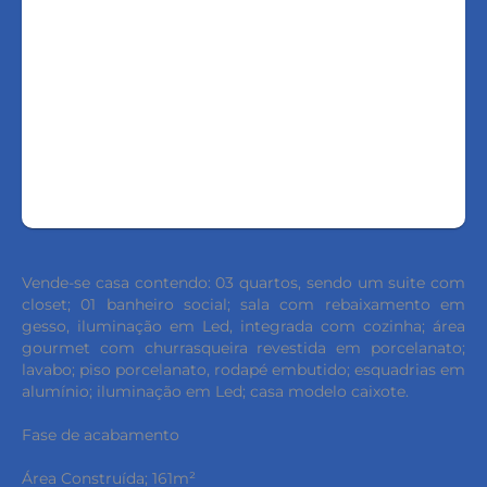
LIGAR
FALE COM O CORRETOR
AGENDAR UMA VISITA
Vende-se casa contendo: 03 quartos, sendo um suite com
closet; 01 banheiro social; sala com rebaixamento em
gesso, iluminação em Led, integrada com cozinha; área
gourmet com churrasqueira revestida em porcelanato;
lavabo; piso porcelanato, rodapé embutido; esquadrias em
alumínio; iluminação em Led; casa modelo caixote.
Fase de acabamento
Área Construída; 161m²