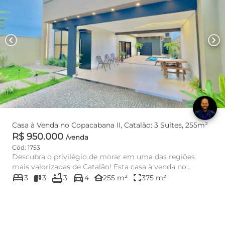
chevron_left
chevron_right
Casa à Venda no Copacabana II, Catalão: 3 Suítes, 255m²
R$ 950.000
/venda
Cód: 1753
Descubra o privilégio de morar em uma das regiões
mais valorizadas de Catalão! Esta casa à venda no
bed
bathtub
directions_car
Residencial Copacab...
other_houses
fullscreen
3
3
3
4
255 m²
375 m²