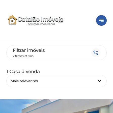
notes
Filtrar imóveis
page_info
7 filtros ativos
1 Casa
à venda
keyboard_arrow_down
Mais relevantes