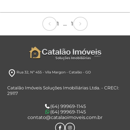
chevron_left
chevron_right
1 ... 1
room
Rua 32
, Nº 455
- Vila Margon
- Catalão
- GO
Catalão Imóveis Soluções Imobiliárias Ltda. - CRECI:
29117
(64) 99969-1145
(64) 99969-1145
contato@catalaoimoveis.com.br