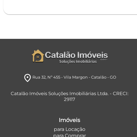
room
Rua 32
, Nº 455
- Vila Margon
- Catalão
- GO
Catalão Imóveis Soluções Imobiliárias Ltda. - CRECI:
29117
Imóveis
para Locação
para Comprar