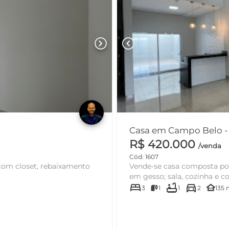
chevron_right
chevron_left
R$ 420.000
/venda
Cód: 1607
com closet, rebaixamento
Vende-se casa composta por
em gesso; sala, cozinha e co
bed
bathtub
directions_car
other_houses
3
1
1
2
135 