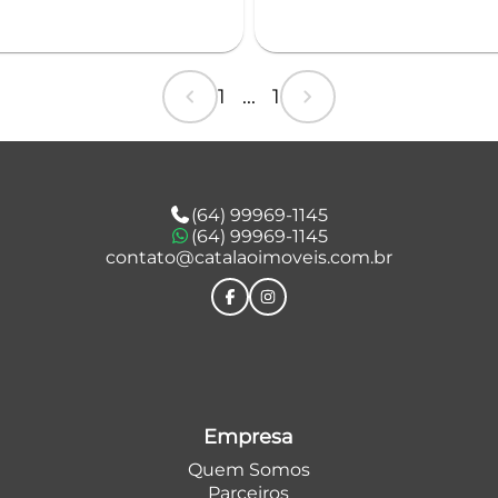
chevron_left
chevron_right
1 ... 1
(64) 99969-1145
(64) 99969-1145
contato@catalaoimoveis.com.br
Empresa
Quem Somos
Parceiros