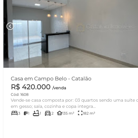
chevron_left
Casa em Campo Belo - Catalão
R$ 420.000
/venda
Cód: 1608
Vende-se casa composta por: 03 quartos sendo uma suíte 
em gesso; sala, cozinha e copa integra...
bed
bathtub
directions_car
other_houses
fullscreen
3
1
1
2
135 m²
182 m²